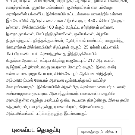
சம்புவராயர்கள், போசளர்கள், விஜயநகர அரசர்கள், நாயக்க மன்னர்கள்,
நகரத்தார்கள், குறுநில மன்னர்கள், ஐமின்தார்கள் என பல்வேறு
அரசர்களின் பங்களிப்பு இக்கோயில் கட்டடக்கலை வரலாற்றில் உள்ளன.
இக்கோயிலில் ஆயிரக்கணக்கான சிற்பங்களும், 450 கல்வெட்டுகளும்
உள்ளன. இக்கோயிலில் 100 க்கும் மேற்பட்ட சந்நிதிகள் உள்ளன.
இறைஉருவங்கள், செப்புத்திருமேனிகள், ஓவியங்கள், அழகிய
திருச்சுற்றுகள், தீர்த்தக்குளங்கள், ஆயிரக்கால் மண்டபம், வானுயர்ந்த
கோபுரங்கள் இக்கோயிலின் சிறப்புகள் ஆகும். 25 ஏக்கர் பரப்பளவில்
மிகப்பிரமாண்டமாய் அமைந்துள்ளது இத்திருக்கோயில்.
கிருஷ்ணதேவராயர் கட்டிய கிழக்கு ராஜகோபுரம் 217 அடி உயரம்,
தமிழ்நாட்டில் இரண்டாவது உயரமான கோபுரம் ஆகும். இவை தவிர
வல்லாள மகாராஜா கோபுரம், கிளிக்கோபுரம் ஆகியன சரித்திரம்,
அம்மனிஅம்மன் கோபுரம் ஆகியன முக்கியத்துவம் வாய்ந்த
கோபுரங்களாகும். இக்கோயிலில் அருள்மிகு அண்ணாமலையார் உடனமர்
உண்ணாமுலை மூலவராக அமைந்துள்ளனர். மலைவலப்பாதையில்
அமைந்துள்ள எழுத்து மண்டபம் ஓவிய கூடமாக திகழ்கிறது. இவை தவிர
கந்தாஸ்ரமம், பவழக்குன்று, ரமணாஸ்ரமம், கிரிவலப்பாதை,
அஷ்டலிங்கங்கள் பார்க்கத்தகுந்த இடங்களாகும்.
புகைப்பட தொகுப்பு
அனைத்தையும் பார்க்க
கோவில் மற்றும் மலை காட்சி