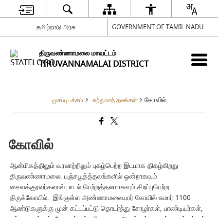
தமிழ்நாடு அரசு
GOVERNMENT OF TAMIL NADU
திருவண்ணாமலை மாவட்டம்
TIRUVANNAMALAI DISTRICT
கோவில்
முகப்பு பக்கம்
சுற்றுலாத் தலங்கள்
கோவில்
ஆன்மிகத்திலும் வரலாற்றிலும் புகழ்பெற்ற இடமாக திகழ்கிறது
திருவண்ணாமலை. பஞ்சபூத்த்தலங்களில் ஒன்றாகவும்
சைவக்குரவர்களால் பாடல் பெற்றத்தலமாகவும் சிறப்புபெற்ற
திருக்கோயில். இங்குள்ள அண்ணாமலையார் கோயில் சுமார் 1100
ஆண்டுகளுக்கு முன் கட்டப்பட்டு தொடர்ந்து சோழர்கள், பாண்டியர்கள்,