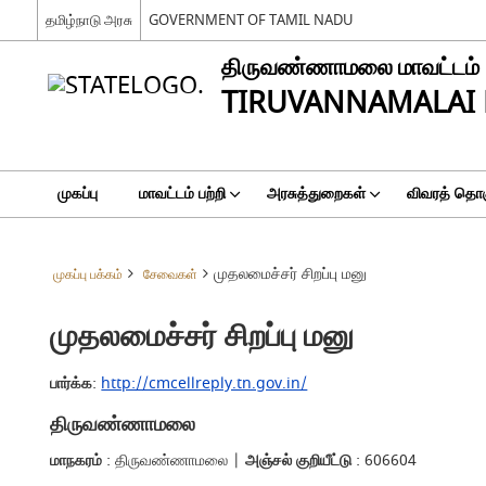
தமிழ்நாடு அரசு
GOVERNMENT OF TAMIL NADU
திருவண்ணாமலை மாவட்டம்
TIRUVANNAMALAI 
முகப்பு
மாவட்டம் பற்றி
அரசுத்துறைகள்
விவரத் தொகு
முதலமைச்சர் சிறப்பு மனு
முகப்பு பக்கம்
சேவைகள்
முதலமைச்சர் சிறப்பு மனு
பார்க்க
:
http://cmcellreply.tn.gov.in/
திருவண்ணாமலை
மாநகரம்
: திருவண்ணாமலை |
அஞ்சல் குறியீட்டு
: 606604