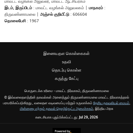
மாவட்ட வழங்கல் அலுவலர், மாவட்ட ஆட்சியரகம்
இடம், இருப்பிடம்
: மாவட்ட வழங்கல் அலுவலகம் |
மாநகரம்
:
திருவண்ணாமலை |
அஞ்சல் குறியீட்டு
: 606604
தொலைபேசி
: 1967
இணையதள கொள்கைகள்
உதவி
தொடர்பு கொள்ள
கருத்து கேட்பு
பொருளடக்க உரிமை - மாவட்ட நிர்வாகம், திருவண்ணாமலை
© இவ்வலைதளத்தின் தகவல்கள் அனைத்தும் திருவண்ணாமலை மாவட்ட நிர்வாகத்தால்
பராமரிக்கப்படுகிறது , வலைதள வடிவமைப்பு மற்றும் உருவாக்கம்
தேசிய தகவலியல் மையம்
,
மின்னணு மற்றும் தகவல் தொழில்நுட்ப அமைச்சகம்
, இந்திய அரசு
கடைசியாக புதுப்பிக்கப்பட்டது:
Jul 29, 2026