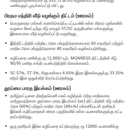
பங்குத்தொகையாக ரூ.533.12 லட்சம் வழங்கப்பட்டு அனைத்து
பணிகளும் முடிக்கப்பட்டு விட்டது.
பிரதம மந்திரி வீடு வழங்கும் திட்டம் (ஊரகம்)
பொருளாதர மக்கள் கணக்கெடுப்பு பட்டியலில் உள்ள கிராம புறங்களில்
வறுமை கோட்டிற்கு கீழ் வாழும் ST/SC தகுதியுள்ள மக்களுக்கு
இலவசமாக வீடு வழங்கப்பட்டு வருகிறது..
இத்திட்டத்தில் மத்திய அரசு பங்குத்தொகையாக 60 சதவீதம் மற்றும்
மாநில அரசு பங்குத்தொகை 40 சதவீதம் வழங்கப்படுகிறது..
கழிப்பறை பணிக்கு ரூ.12,000/-யும், MGNREGS திட்டத்தின் கீழ்
90/95 மனித சக்தி பயன்படுத்திக் கொள்ளலாம்..
SC-57%, ST-3%, சிறுபான்மை 6.65% இதர இனங்களுக்கு 33.35%
வீதம் இன ஒதுக்கீடு செய்யப்படுகிறது.
தூய்மை பாரத இயக்கம் (ஊரகம்)
தமிழ்நாட்டினை திறந்தவெளி மலம் கழித்தல் அற்ற மாநிலமாக
மாற்றுவதற்காக தூய்மை பாரத இயக்கம் (ஊ) திட்டத்தின் கீழ் மத்திய
அரசு (60%) மற்றும் மாநில அரசு (40க%) பங்களிப்புடன் தனிநபா்
இல்லக் கழிப்பறைகள் ஊரக பகுதிகளில் உள்ள பயனாளிகளுக்கு கட்டி
தரப்படுகிறது.
ஒரு தனிநபா் இல்ல கழிப்பறை கட்டுவதற்கு ரூ.12000 பயனாளிக்கு