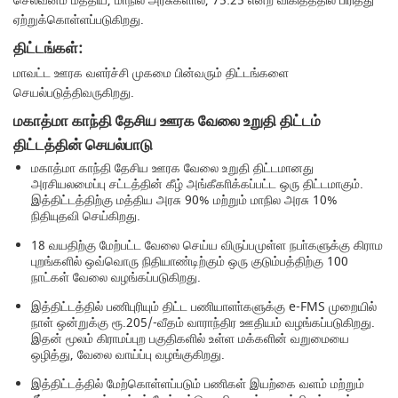
செலவீனம் மத்திய, மாநில அரசுகளால், 75:25 என்ற விகிதத்தில் பிரித்து
ஏற்றுக்கொள்ளப்படுகிறது.
திட்டங்கள்:
மாவட்ட ஊரக வளர்ச்சி முகமை பின்வரும் திட்டங்களை
செயல்படுத்திவருகிறது.
மகாத்மா காந்தி தேசிய ஊரக வேலை உறுதி திட்டம்
திட்டத்தின் செயல்பாடு
மகாத்மா காந்தி தேசிய ஊரக வேலை உறுதி திட்டமானது
அரசியலமைப்பு சட்டத்தின் கீழ் அங்கீகாிக்கப்பட்ட ஒரு திட்டமாகும்.
இத்திட்டத்திற்கு மத்திய அரசு 90% மற்றும் மாநில அரசு 10%
நிதியுதவி செய்கிறது.
18 வயதிற்கு மேற்பட்ட வேலை செய்ய விருப்பமுள்ள நபா்களுக்கு கிராம
புறங்களில் ஒவ்வொரு நிதியாண்டிற்கும் ஒரு குடும்பத்திற்கு 100
நாட்கள் வேலை வழங்கப்படுகிறது.
இத்திட்டத்தில் பணிபுரியும் திட்ட பணியாளா்களுக்கு e-FMS முறையில்
நாள் ஒன்றுக்கு ரூ.205/-வீதம் வாராந்திர ஊதியம் வழங்கப்படுகிறது.
இதன் மூலம் கிராமப்புற பகுதிகளில் உள்ள மக்களின் வறுமையை
ஒழித்து, வேலை வாய்ப்பு வழங்குகிறது.
இத்திட்டத்தில் மேற்கொள்ளப்படும் பணிகள் இயற்கை வளம் மற்றும்