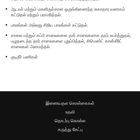
ஆடவா் மற்றும் மகளிருக்கான ஒருங்கிணைந்த சுகாதார வளாகம்
கட்டுதல் மற்றும் பராமரித்தல்.
பாலங்கள் அல்லது சிறிய பாலங்கள் கட்டுதல்.
சாலை மற்றும் கப்பி சாலைகளை தார் சாலைகளாக தரம் உயா்த்துதல்,
பழுதடைந்த தார் சாலைகளை புதுப்பித்தல், சிமெண்ட் கான்கீரிட்
சாலைகள் அமைத்தல்
குடிநீா் பணிகள்
இணையதள கொள்கைகள்
உதவி
தொடர்பு கொள்ள
கருத்து கேட்பு