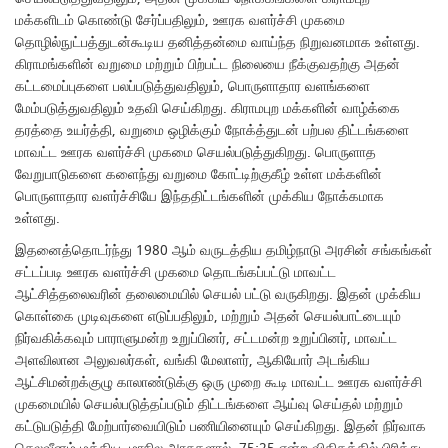
மக்களிடம் கொண்டு சேர்ப்பதிலும், ஊரக வளர்ச்சி முகமை
தொழில்நுட்பத்துடன்கூடிய தனித்தன்மை வாய்ந்த நிறுவனமாக உள்ளது.
கிராமங்களின் வறுமை மற்றும் பிற்பட்ட நிலையை நீக்குவதற்கு அதன்
கட்டமைப்புகளை பலப்படுத்துவதிலும், பொருளாதார வளங்களை
மேம்படுத்துவதிலும் உதவி செய்கிறது. கிராமபுற மக்களின் வாழ்க்கை
தரத்தை உயர்த்தி, வறுமை ஒழிக்கும் நோக்த்துடன் பற்பல திட்டங்களை
மாவட்ட ஊரக வளர்ச்சி முகமை செயல்படுத்துகிறது. பொருளாத
வேறுபாடுகளை களைந்து வறுமை கோட்டிற்குகீழ் உள்ள மக்களின்
பொருளாதார வளர்ச்சியே இந்ததிட்டங்களின் முக்கிய நோக்கமாக
உள்ளது.
இதனைத்தொடர்ந்து 1980 ஆம் வருடத்திய தமிழ்நாடு அரசின் சங்கங்கள்
சட்டப்படி ஊரக வளர்ச்சி முகமை தொடங்கப்பட்டு மாவட்ட
ஆட்சித்தலைவரின் தலைமையில் செயல் பட்டு வருகிறது. இதன் முக்கிய
கொள்கை முடிவுகளை எடுப்பதிலும், மற்றும் அதன் செயல்பாட்டையும்
நிர்வகிக்கவும் பாராளுமன்ற உறுப்பினர், சட்டமன்ற உறுப்பினர், மாவட்ட
அளவிலான அலுவலர்கள், வங்கி மேலாளர், ஆகியோர் அடங்கிய
ஆட்சிமன்றக்குழு காலாண்டுக்கு ஒரு முறை கூடி மாவட்ட ஊரக வளர்ச்சி
முகமையில் செயல்படுத்தப்படும் திட்டங்களை ஆய்வு செய்தல் மற்றும்
கட்டுபடுத்தி மேற்பார்வையிடும் பணியினையும் செய்கிறது. இதன் நிர்வாக