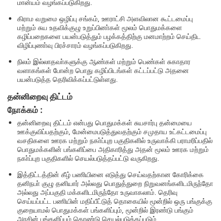
மான்யம் வழங்கப்படுகிறது.
கிராம வறுமை ஒழிப்பு சங்கம், ஊராட்சி அளவிலான கூட்டமைப்பு
மற்றும் சுய உதவிக்குழு உறுப்பினா்கள் மூலம் பொதுமக்களை
கழிப்பறைகளை பயன்படுத்தும் பழக்கத்திற்கு மனமாற்றம் செய்திட
விழிப்புணா்வு பிரச்சாரம் வழங்கப்படுகிறது.
நிலம் இல்லாதவா்களுக்கு ஆண்கள் மற்றும் பெண்கள் சுகாதார
வளாகங்கள் போன்ற பொது கழிப்பிடங்கள் கட்டப்பட்டு அதனை
பயன்படுத்த தெரிவிக்கப்பட்டுள்ளது.
தன்னிறைவு திட்டம்
நோக்கம் :
தன்னிறைவு திட்டம் என்பது பொதுமக்கள் சுயசார்பு தன்மையை
ஊக்குவிப்பதற்கும், மேன்மைபடுத்துவதற்கும் சமுதாய உட்கட்டமைப்பு
வசதிகளை ஊரக மற்றும் நகா்ப்புற பகுதிகளில் உருவாக்கி பராமரிப்பதில்
பொதுமக்களின் பங்களிப்பை அதிகாரித்து அதன் மூலம் ஊரக மற்றும்
நகா்ப்புற பகுதிகளில் செயல்படுத்தப்பட்டு வருகிறது.
இத்திட்டத்தின் கீழ் பணியினை எடுத்து செய்வதற்கான கோரிக்கை
தனிநபா் குழு தனியார் அல்லது பொதுத்துறை நிறுவனங்களிடமிருந்தோ
அல்லது அப்பகுதி மக்களிடமிருந்தோ உருவாகலாம். தெரிவு
செய்யப்பட்ட பணியின் மதிப்பீட்டுத் தொகையில் மூன்றில் ஒரு பங்குக்கு
குறையாமல் பொதுமக்கள் பங்களிப்பும், மூன்றில் இரண்டு பங்கும்
அரசின் பங்களிப்பும் கொண்டு செயல்படுத்தப்படும்.